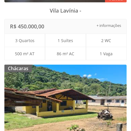
Vila Lavínia -
R$ 450.000,00
+ informações
3 Quartos
1 Suítes
2 WC
500 m² AT
86 m² AC
1 Vaga
Chácaras