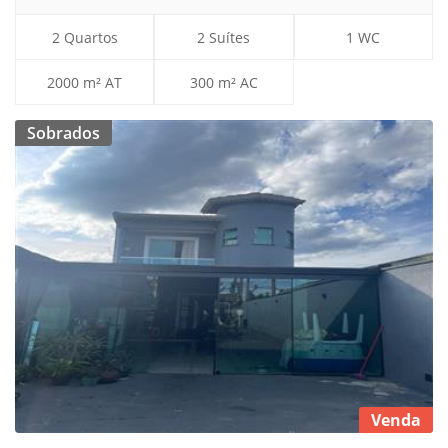
2 Quartos
2 Suítes
1 WC
2000 m² AT
300 m² AC
Sobrados
Venda