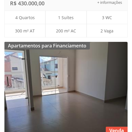
R$ 430.000,00
+ informações
4 Quartos
1 Suítes
3 WC
300 m² AT
200 m² AC
2 Vaga
Apartamentos para Financiamento
Venda