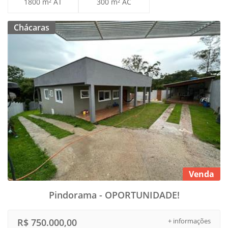
1800 m² AT
300 m² AC
Chácaras
Venda
Pindorama - OPORTUNIDADE!
R$ 750.000,00
+ informações