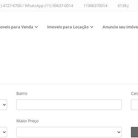
1) 4727-6700 / WhatsApp (11) 99637-0014
11996370014
6138-J
oveis para Venda
Imoveis para Locação
Anuncie seu imóve
Bairro
Cat
Maior Preço