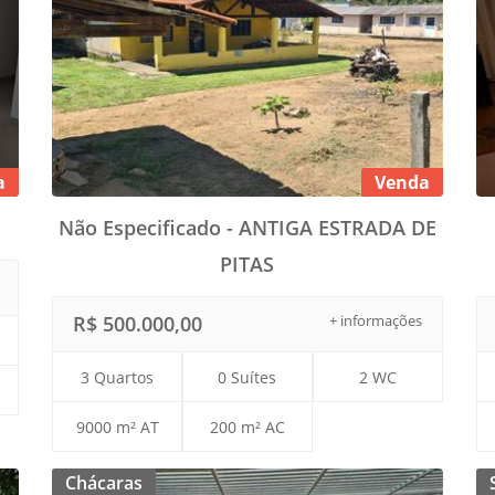
a
Venda
Não Especificado - ANTIGA ESTRADA DE
PITAS
R$ 500.000,00
+ informações
3 Quartos
0 Suítes
2 WC
9000 m² AT
200 m² AC
Chácaras