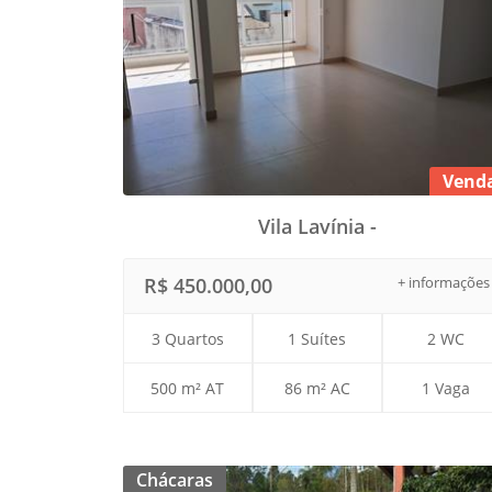
Vend
Vila Lavínia -
R$ 450.000,00
+ informações
3 Quartos
1 Suítes
2 WC
500 m² AT
86 m² AC
1 Vaga
Chácaras