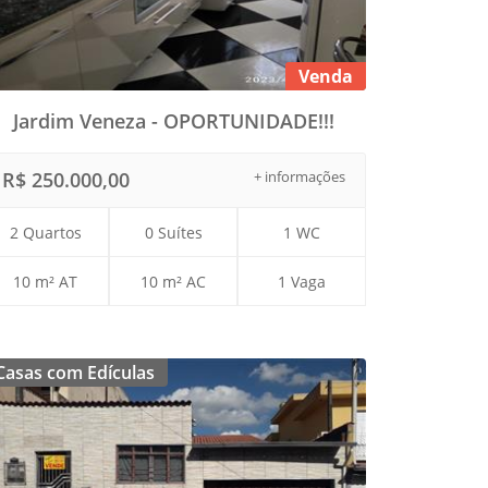
Venda
Jardim Veneza - OPORTUNIDADE!!!
R$ 250.000,00
+ informações
2 Quartos
0 Suítes
1 WC
10 m² AT
10 m² AC
1 Vaga
Casas com Edículas