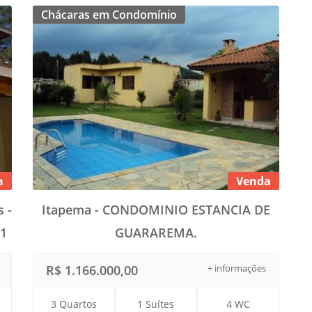
Chácaras em Condomínio
a
Venda
 -
Itapema - CONDOMINIO ESTANCIA DE
1
GUARAREMA.
R$ 1.166.000,00
+ informações
3 Quartos
1 Suítes
4 WC