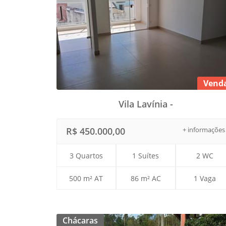
Vend
Vila Lavínia -
R$ 450.000,00
+ informações
3 Quartos
1 Suítes
2 WC
500 m² AT
86 m² AC
1 Vaga
Chácaras