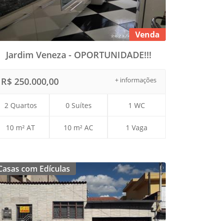
Venda
Jardim Veneza - OPORTUNIDADE!!!
R$ 250.000,00
+ informações
2 Quartos
0 Suítes
1 WC
10 m² AT
10 m² AC
1 Vaga
Casas com Edículas