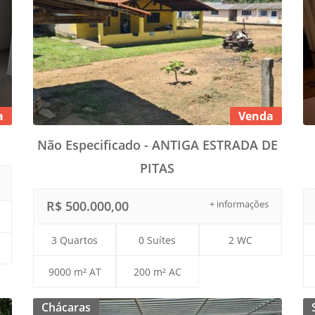
a
Venda
Não Especificado - ANTIGA ESTRADA DE
PITAS
R$ 500.000,00
+ informações
3 Quartos
0 Suítes
2 WC
9000 m² AT
200 m² AC
Chácaras