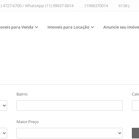
1) 4727-6700 / WhatsApp (11) 99637-0014
11996370014
6138-J
oveis para Venda
Imoveis para Locação
Anuncie seu imóve
Bairro
Cat
Maior Preço