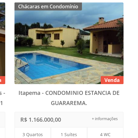
Chácaras em Condomínio
a
Venda
 -
Itapema - CONDOMINIO ESTANCIA DE
1
GUARAREMA.
R$ 1.166.000,00
+ informações
3 Quartos
1 Suítes
4 WC