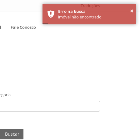
Traduções
l
Fale Conosco
egoria
Buscar