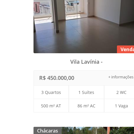
Vend
Vila Lavínia -
R$ 450.000,00
+ informações
3 Quartos
1 Suítes
2 WC
500 m² AT
86 m² AC
1 Vaga
Chácaras