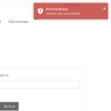
Traduções
l
Fale Conosco
egoria
Buscar