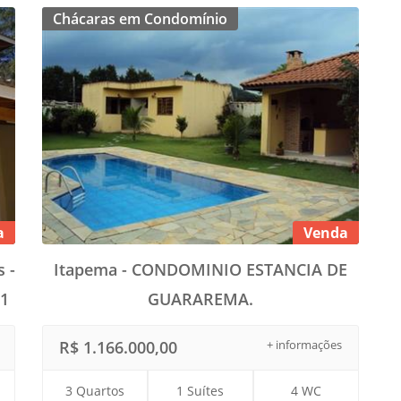
Chácaras em Condomínio
a
Venda
 -
Itapema - CONDOMINIO ESTANCIA DE
1
GUARAREMA.
R$ 1.166.000,00
+ informações
3 Quartos
1 Suítes
4 WC