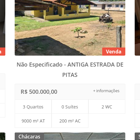
a
Venda
Não Especificado - ANTIGA ESTRADA DE
PITAS
R$ 500.000,00
+ informações
3 Quartos
0 Suítes
2 WC
9000 m² AT
200 m² AC
Chácaras