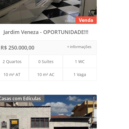
Venda
Jardim Veneza - OPORTUNIDADE!!!
R$ 250.000,00
+ informações
2 Quartos
0 Suítes
1 WC
10 m² AT
10 m² AC
1 Vaga
Casas com Edículas