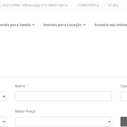
1) 4727-6700 / WhatsApp (11) 99637-0014
11996370014
6138-J
oveis para Venda
Imoveis para Locação
Anuncie seu imóve
Bairro
Cat
Maior Preço