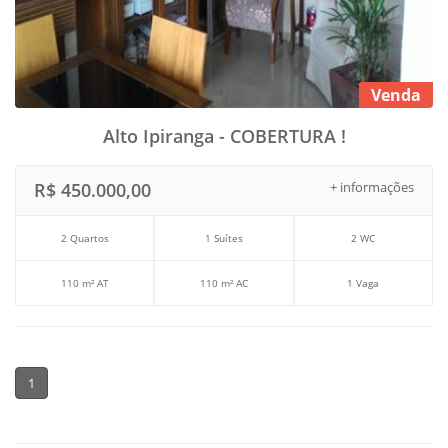
Venda
Alto Ipiranga - COBERTURA !
R$ 450.000,00
+ informações
2 Quartos
1 Suítes
2 WC
110 m² AT
110 m² AC
1 Vaga
1