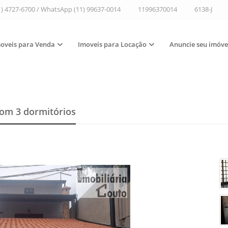
1) 4727-6700 / WhatsApp (11) 99637-0014
11996370014
6138-J
oveis para Venda
Imoveis para Locação
Anuncie seu imóve
om 3 dormitórios