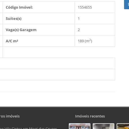
Código Imóvel:
1554655
Suítes(s)
1
Vaga(s) Garagem
2
2
A/C m²
189 (m
)
os imóveis
Imóveis recentes
no Vila Cintra em Mogi das Cruzes