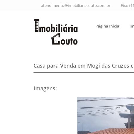
atendimento@imobiliariacouto.com.br
Fixo (1
Página Inicial
Im
Casa para Venda em Mogi das Cruzes
c
Imagens
: