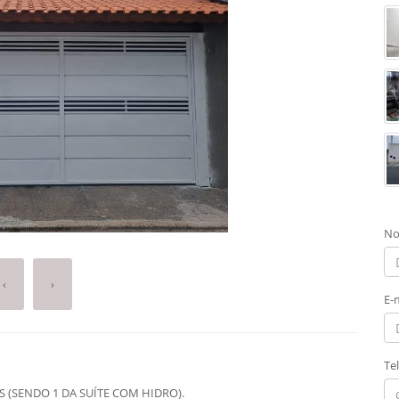
No
‹
›
E-
Te
S (SENDO 1 DA SUÍTE COM HIDRO).