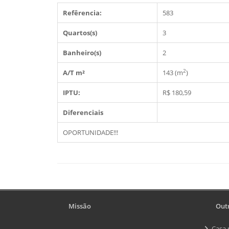
Refêrencia:
583
Quartos(s)
3
Banheiro(s)
2
2
A/T m²
143 (m
)
IPTU:
R$ 180,59
Diferenciais
OPORTUNIDADE!!!
Missão
Outr
Casa 