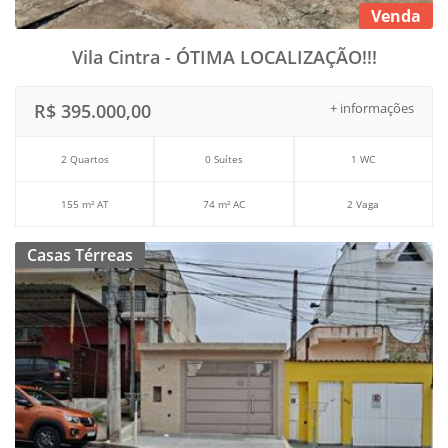
Venda
Vila Cintra - ÓTIMA LOCALIZAÇÃO!!!
R$ 395.000,00
+ informações
2 Quartos
0 Suítes
1 WC
155 m² AT
74 m² AC
2 Vaga
Casas Térreas