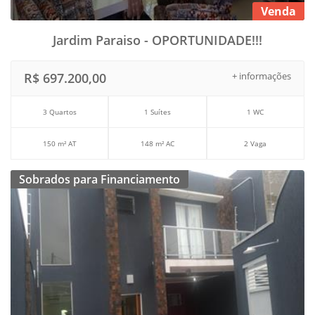
Venda
Jardim Paraiso - OPORTUNIDADE!!!
R$ 697.200,00
+ informações
3 Quartos
1 Suítes
1 WC
150 m² AT
148 m² AC
2 Vaga
Sobrados para Financiamento