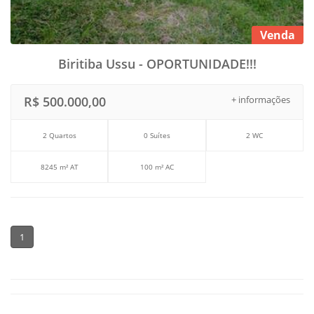
Venda
Biritiba Ussu - OPORTUNIDADE!!!
R$ 500.000,00
+ informações
2 Quartos
0 Suítes
2 WC
8245 m² AT
100 m² AC
1