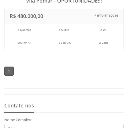
Vila Pomar - OPORTUNIDADE!!!
R$ 480.000,00
+ informações
3 Quartos
1 Suítes
2 WC
500 m² AT
152 m² AC
2 Vaga
1
Contate-nos
Nome Completo