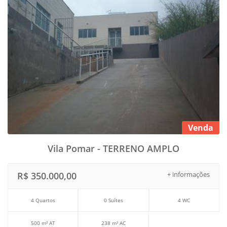
Venda
Vila Pomar - TERRENO AMPLO
R$ 350.000,00
+ informações
4 Quartos
0 Suítes
4 WC
500 m² AT
238 m² AC