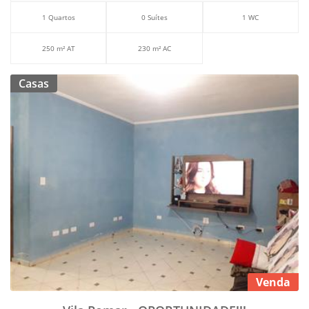
1 Quartos
0 Suítes
1 WC
250 m² AT
230 m² AC
Casas
Venda