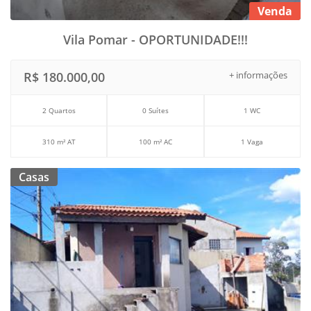
Venda
Vila Pomar - OPORTUNIDADE!!!
R$ 180.000,00
+ informações
2 Quartos
0 Suítes
1 WC
310 m² AT
100 m² AC
1 Vaga
Casas