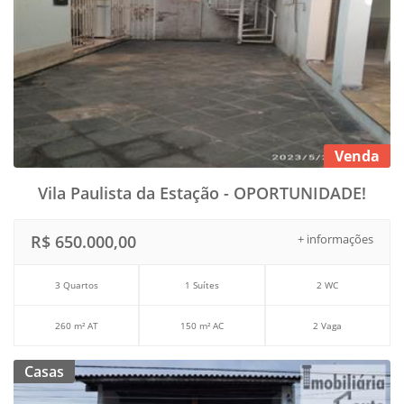
Venda
Vila Paulista da Estação - OPORTUNIDADE!
R$ 650.000,00
+ informações
3 Quartos
1 Suítes
2 WC
260 m² AT
150 m² AC
2 Vaga
Casas