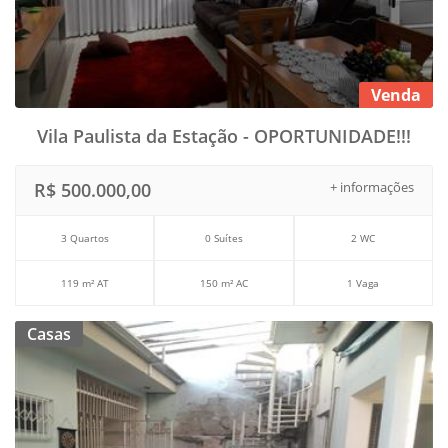
Venda
Vila Paulista da Estação - OPORTUNIDADE!!!
R$ 500.000,00
+ informações
3 Quartos
0 Suítes
2 WC
119 m² AT
150 m² AC
1 Vaga
Casas