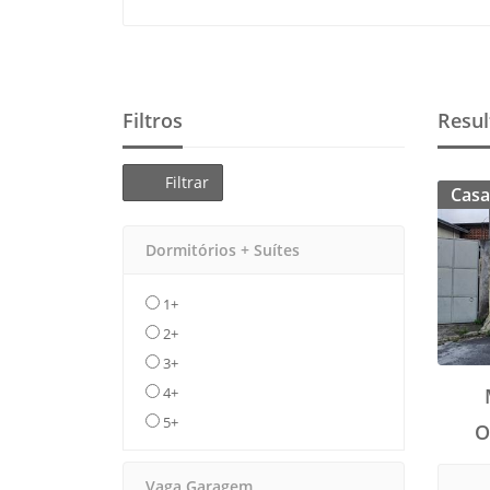
Filtros
Resul
Filtrar
Casa
Dormitórios + Suítes
1+
2+
3+
4+
5+
O
Vaga Garagem