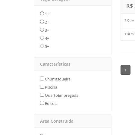
R$ 
1+
3 Quar
2+
3+
110 m²
4+
5+
Características
1
Churrasqueira
Piscina
QuartoEmpregada
Edicula
Área ConstruÍda