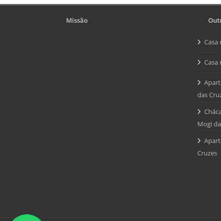
Missão
Outr
Casa 
Casa 
Apart
das Cru
Cháca
Mogi da
Apart
Cruzes