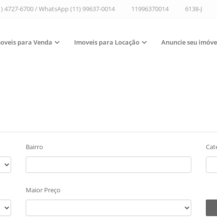
1) 4727-6700 / WhatsApp (11) 99637-0014
11996370014
6138-J
oveis para Venda
Imoveis para Locação
Anuncie seu imóve
Bairro
Cat
Maior Preço