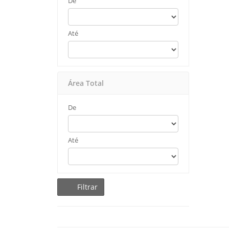
De
Até
Área Total
De
Até
Filtrar