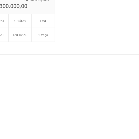
300.000,00
tos
1 Suítes
1 WC
 AT
120 m² AC
1 Vaga