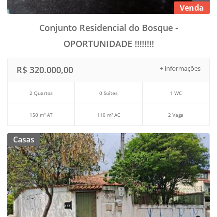
Venda
Conjunto Residencial do Bosque -
OPORTUNIDADE !!!!!!!!
R$ 320.000,00
+ informações
2 Quartos
0 Suítes
1 WC
150 m² AT
110 m² AC
2 Vaga
Casas