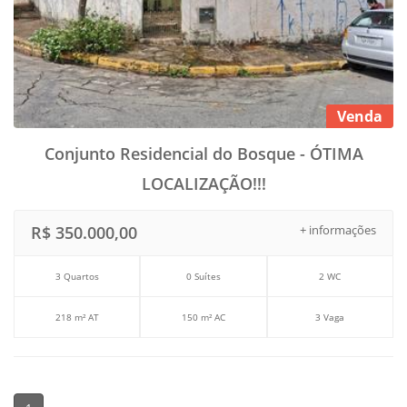
Venda
Conjunto Residencial do Bosque - ÓTIMA
LOCALIZAÇÃO!!!
R$ 350.000,00
+ informações
3 Quartos
0 Suítes
2 WC
218 m² AT
150 m² AC
3 Vaga