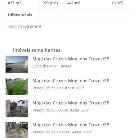
2
2
A/T m²
920 (m
)
A/C m²
0 (m
)
Diferenciais
OPORTUNIDADE!!!
Imóveis semelhantes
Mogi das Cruzes Mogi das Cruzes/SP
2
Consulte-nos:
Area
:
Mogi das Cruzes Mogi das Cruzes/SP
2
Preço
: R$ 550,00
Area
: 100
Mogi das Cruzes Mogi das Cruzes/SP
2
Preço
: R$ 96.000,00
Area
: 250
Mogi das Cruzes Mogi das Cruzes/SP
2
Preço
: R$ 110.000,00
Area
: 150