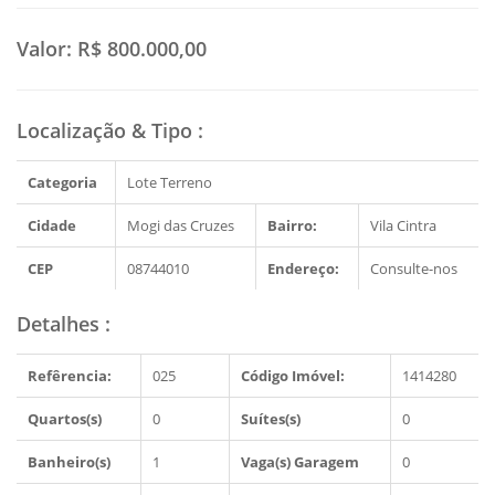
Valor:
R$ 800.000,00
Localização & Tipo
:
Categoria
Lote Terreno
Cidade
Mogi das Cruzes
Bairro:
Vila Cintra
CEP
08744010
Endereço:
Consulte-nos
Detalhes
:
Refêrencia:
025
Código Imóvel:
1414280
Quartos(s)
0
Suítes(s)
0
Banheiro(s)
1
Vaga(s) Garagem
0