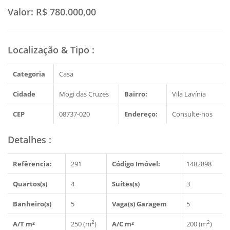
Valor:
R$ 780.000,00
Localização & Tipo
:
Categoria
Casa
Cidade
Mogi das Cruzes
Bairro:
Vila Lavínia
CEP
08737-020
Endereço:
Consulte-nos
Detalhes
:
Refêrencia:
291
Código Imóvel:
1482898
Quartos(s)
4
Suítes(s)
3
Banheiro(s)
5
Vaga(s) Garagem
5
2
2
A/T m²
250 (m
)
A/C m²
200 (m
)