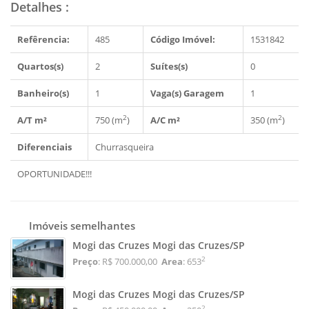
Detalhes
:
Refêrencia:
485
Código Imóvel:
1531842
Quartos(s)
2
Suítes(s)
0
Banheiro(s)
1
Vaga(s) Garagem
1
2
2
A/T m²
750 (m
)
A/C m²
350 (m
)
Diferenciais
Churrasqueira
OPORTUNIDADE!!!
Imóveis semelhantes
Mogi das Cruzes Mogi das Cruzes/SP
2
Preço
: R$ 700.000,00
Area
: 653
Mogi das Cruzes Mogi das Cruzes/SP
2