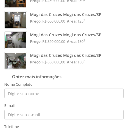
Preço
: R$ 450.000,00
Area
: 250
Mogi das Cruzes Mogi das Cruzes/SP
2
Preço
: R$ 600.000,00
Area
: 125
Mogi das Cruzes Mogi das Cruzes/SP
2
Preço
: R$ 320.000,00
Area
: 180
Mogi das Cruzes Mogi das Cruzes/SP
2
Preço
: R$ 650.000,00
Area
: 180
Obter mais informações
Nome Completo
E-mail
Telefone