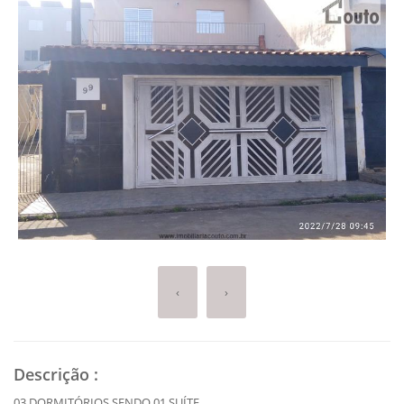
‹
›
Descrição
:
03 DORMITÓRIOS SENDO 01 SUÍTE,