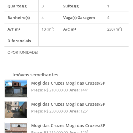
Quartos(s)
3
Suítes(s)
1
Banheiro(s)
4
Vaga(s) Garagem
4
2
2
A/T m²
10 (m
)
A/C m²
230 (m
)
Diferenciais
OPORTUNIDADE!
Imóveis semelhantes
Mogi das Cruzes Mogi das Cruzes/SP
2
Preço
: R$ 210.000,00
Area
: 144
Mogi das Cruzes Mogi das Cruzes/SP
2
Preço
: R$ 230.000,00
Area
: 125
Mogi das Cruzes Mogi das Cruzes/SP
2
Preço
: R$ 215.000,00
Area
: 125