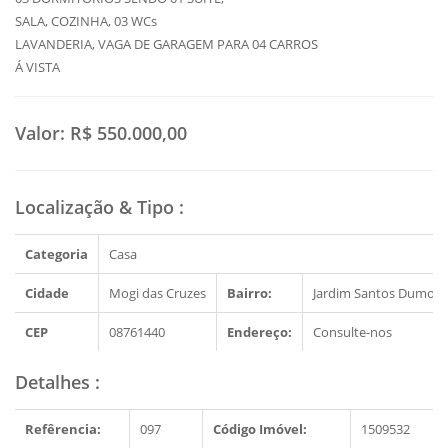
SALA, COZINHA, 03 WCs
LAVANDERIA, VAGA DE GARAGEM PARA 04 CARROS
Á VISTA
Valor:
R$ 550.000,00
Localização & Tipo
:
Categoria
Casa
Cidade
Mogi das Cruzes
Bairro:
Jardim Santos Dumont 
CEP
08761440
Endereço:
Consulte-nos
Detalhes
:
Refêrencia:
097
Código Imóvel:
1509532