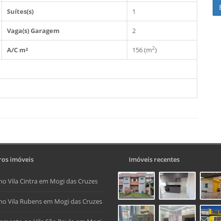
Suítes(s)
1
Vaga(s) Garagem
2
2
A/C m²
156 (m
)
os imóveis
Imóveis recentes
no Vila Cintra em Mogi das Cruzes
no Vila Rubens em Mogi das Cruzes