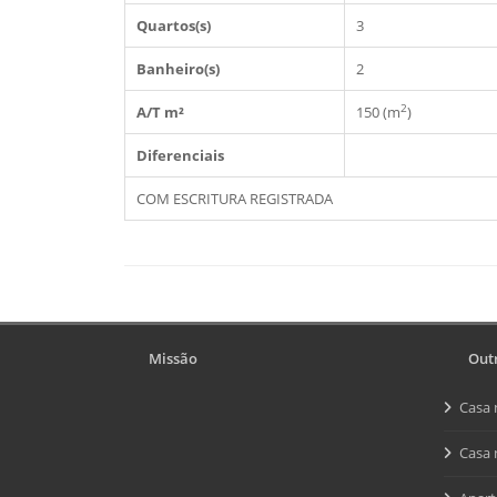
Quartos(s)
3
Banheiro(s)
2
2
A/T m²
150 (m
)
Diferenciais
COM ESCRITURA REGISTRADA
Missão
Outr
Casa 
Casa 