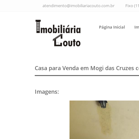
atendimento@imobiliariacouto.com.br
Fixo (1
Página Inicial
Im
Casa para Venda em Mogi das Cruzes
c
Imagens
: