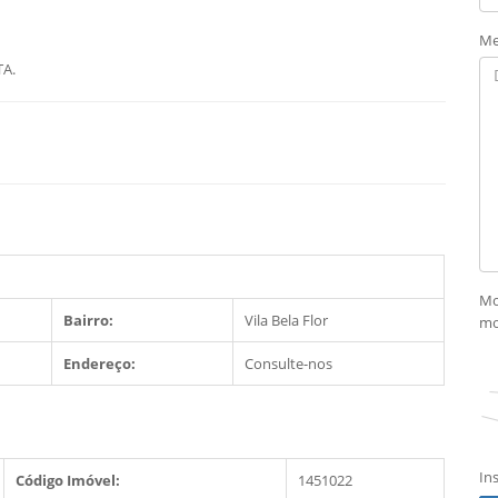
Me
A.
Mo
Bairro:
Vila Bela Flor
mo
Endereço:
Consulte-nos
In
Código Imóvel:
1451022