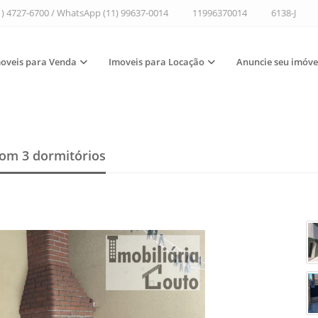
1) 4727-6700 / WhatsApp (11) 99637-0014
11996370014
6138-J
oveis para Venda
Imoveis para Locação
Anuncie seu imóve
om 3 dormitórios