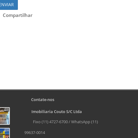
ENVIAR
Compartilhar
Contate-nos
Imobiliaria Couto S/C Ltda
Fixo (11) 4727-6700 / WhatsApp (11)
99637-0014