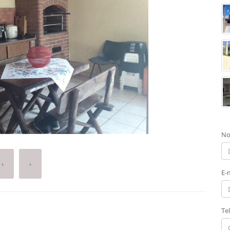
No
‹
›
E-
Te