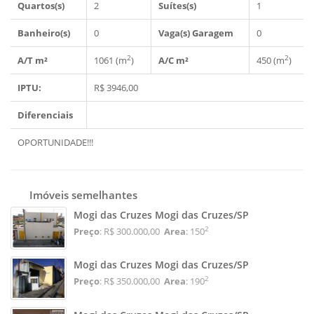
Quartos(s)
2
Suítes(s)
1
Banheiro(s)
0
Vaga(s) Garagem
0
2
2
A/T m²
1061 (m
)
A/C m²
450 (m
)
IPTU:
R$ 3946,00
Diferenciais
OPORTUNIDADE!!!
Imóveis semelhantes
Mogi das Cruzes Mogi das Cruzes/SP
2
Preço
: R$ 300.000,00
Area
: 150
Mogi das Cruzes Mogi das Cruzes/SP
2
Preço
: R$ 350.000,00
Area
: 190