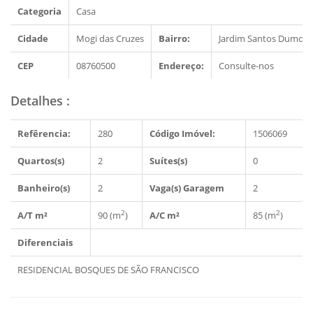
Categoria
Casa
Cidade
Mogi das Cruzes
Bairro:
Jardim Santos Dumont
CEP
08760500
Endereço:
Consulte-nos
Detalhes
:
Refêrencia:
280
Código Imóvel:
1506069
Quartos(s)
2
Suítes(s)
0
Banheiro(s)
2
Vaga(s) Garagem
2
2
2
A/T m²
90 (m
)
A/C m²
85 (m
)
Diferenciais
RESIDENCIAL BOSQUES DE SÃO FRANCISCO