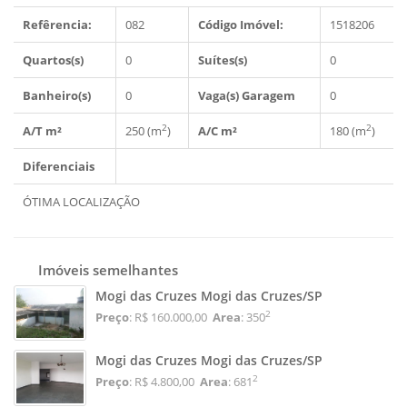
Refêrencia:
082
Código Imóvel:
1518206
Quartos(s)
0
Suítes(s)
0
Banheiro(s)
0
Vaga(s) Garagem
0
2
2
A/T m²
250 (m
)
A/C m²
180 (m
)
Diferenciais
ÓTIMA LOCALIZAÇÃO
Imóveis semelhantes
Mogi das Cruzes Mogi das Cruzes/SP
2
Preço
: R$ 160.000,00
Area
: 350
Mogi das Cruzes Mogi das Cruzes/SP
2
Preço
: R$ 4.800,00
Area
: 681