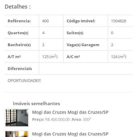
Detalhes
:
Refêrencia:
400
Código Imóvel:
1504828
Quartos(s)
4
Suítes(s)
0
Banheiro(s)
2
Vaga(s) Garagem
2
2
2
A/T m²
125 (m
)
A/C m²
124 (m
)
Diferenciais
OPORTUNIDADE!!!
Imóveis semelhantes
Mogi das Cruzes Mogi das Cruzes/SP
2
Preço
: R$ 400.000,00
Area
: 300
Mogi das Cruzes Mogi das Cruzes/SP