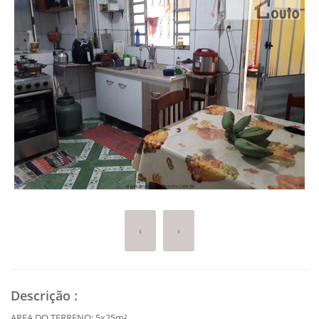
‹
›
Descrição
:
AREA DO TERRENO: 5x25m²