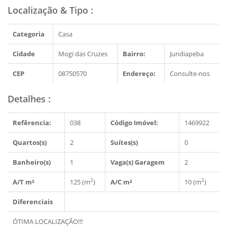
Localização & Tipo
:
Categoria
Casa
Cidade
Mogi das Cruzes
Bairro:
Jundiapeba
CEP
08750570
Endereço:
Consulte-nos
Detalhes
:
Refêrencia:
038
Código Imóvel:
1469922
Quartos(s)
2
Suítes(s)
0
Banheiro(s)
1
Vaga(s) Garagem
2
2
2
A/T m²
125 (m
)
A/C m²
10 (m
)
Diferenciais
ÓTIMA LOCALIZAÇÃO!!!