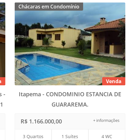
Chácaras em Condomínio
a
Venda
 -
Itapema - CONDOMINIO ESTANCIA DE
1
GUARAREMA.
R$ 1.166.000,00
+ informações
3 Quartos
1 Suítes
4 WC