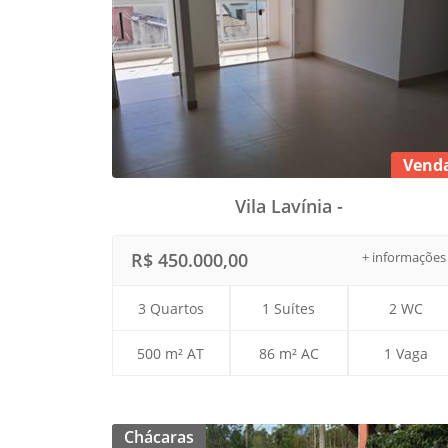
Vend
Vila Lavínia -
R$ 450.000,00
+ informações
3 Quartos
1 Suítes
2 WC
500 m² AT
86 m² AC
1 Vaga
Chácaras