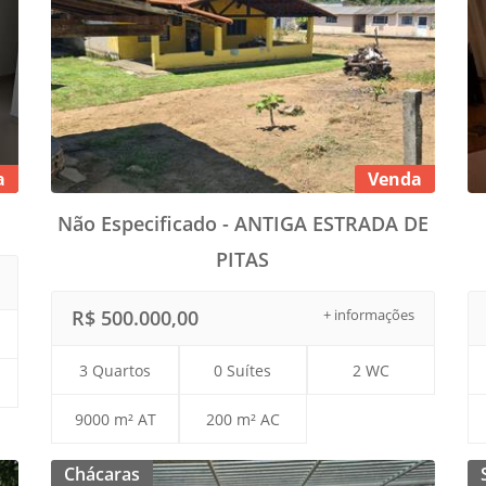
a
Venda
Não Especificado - ANTIGA ESTRADA DE
PITAS
R$ 500.000,00
+ informações
3 Quartos
0 Suítes
2 WC
9000 m² AT
200 m² AC
Chácaras