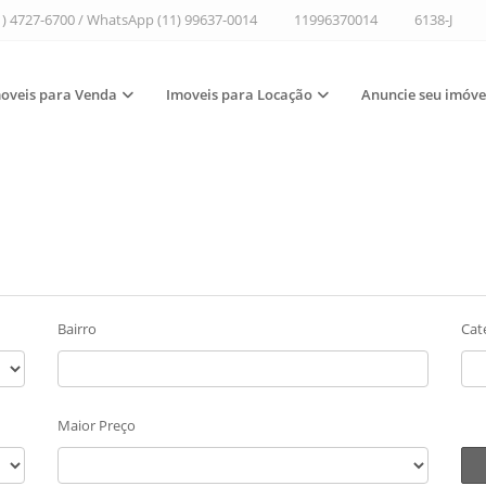
1) 4727-6700 / WhatsApp (11) 99637-0014
11996370014
6138-J
oveis para Venda
Imoveis para Locação
Anuncie seu imóve
Bairro
Cat
Maior Preço