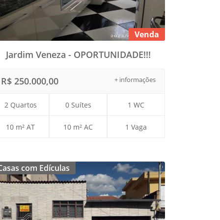
Venda
Jardim Veneza - OPORTUNIDADE!!!
R$ 250.000,00
+ informações
2 Quartos
0 Suítes
1 WC
10 m² AT
10 m² AC
1 Vaga
Casas com Edículas