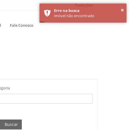
Traduções
l
Fale Conosco
egoria
Buscar