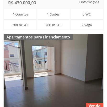
R$ 430.000,00
+ informações
4 Quartos
1 Suítes
3 WC
300 m² AT
200 m² AC
2 Vaga
Apartamentos para Financiamento
Venda