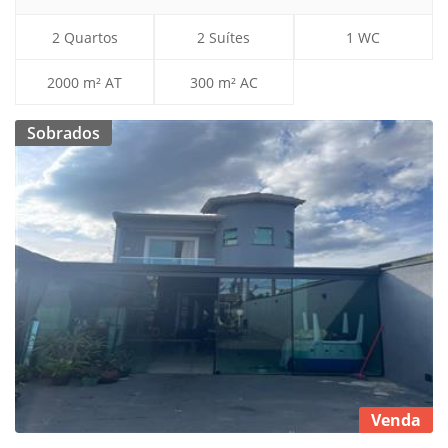
2 Quartos
2 Suítes
1 WC
2000 m² AT
300 m² AC
Sobrados
Venda