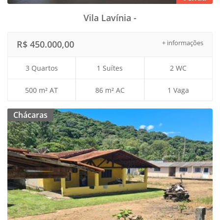
Vila Lavínia -
R$ 450.000,00
+ informações
3 Quartos
1 Suítes
2 WC
500 m² AT
86 m² AC
1 Vaga
Chácaras