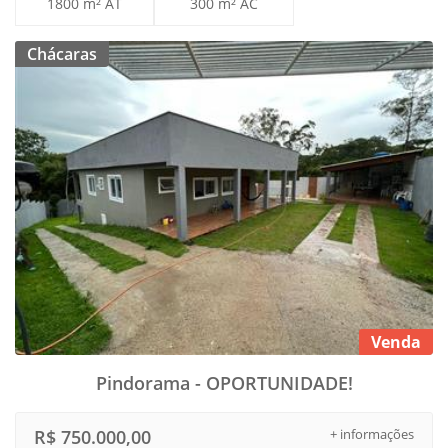
1800 m² AT
300 m² AC
Chácaras
Venda
Pindorama - OPORTUNIDADE!
R$ 750.000,00
+ informações