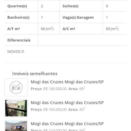
Quartos(s)
2
Suítes(s)
0
Banheiro(s)
1
Vaga(s) Garagem
1
2
2
A/T m²
60 (m
)
A/C m²
60 (m
)
Diferenciais
NOVOS !!!
Imóveis semelhantes
Mogi das Cruzes Mogi das Cruzes/SP
2
Preço
: R$ 180.000,00
Area
: 60
Mogi das Cruzes Mogi das Cruzes/SP
2
Preço
: R$ 165.000,00
Area
: 45
Mogi das Cruzes Mogi das Cruzes/SP
2
Preço
: R$ 210.000,00
Area
: 56