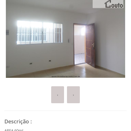
‹
›
Descrição
:
AREA 60m²