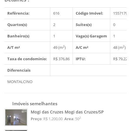
Refêrencia:
616
Código Imóvel:
1557179
Quartos(s)
2
Suítes(s)
0
Banheiro(s)
1
Vaga(s) Garagem
1
2
2
A/T m²
49 (m
)
A/C m²
48 (m
)
Taxa de condominio:
R$ 376,86
IPTU:
R$ 79,22
Diferenciais
MONTALCINO
Imóveis semelhantes
Mogi das Cruzes Mogi das Cruzes/SP
2
Preço
: R$ 1.200,00
Area
: 50