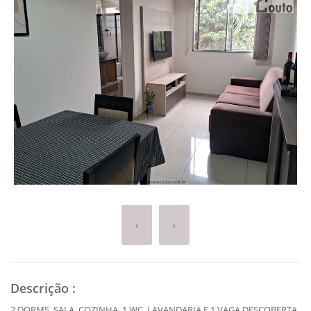
‹
›
Descrição
:
2 DORMS, SALA, COZINHA, 1 WC, LAVANDARIA E 1 VAGA DESCOBERTA