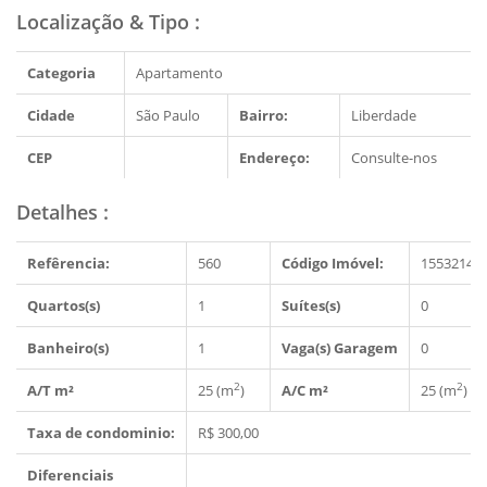
Localização & Tipo
:
Categoria
Apartamento
Cidade
São Paulo
Bairro:
Liberdade
CEP
Endereço:
Consulte-nos
Detalhes
:
Refêrencia:
560
Código Imóvel:
1553214
Quartos(s)
1
Suítes(s)
0
Banheiro(s)
1
Vaga(s) Garagem
0
2
2
A/T m²
25 (m
)
A/C m²
25 (m
)
Taxa de condominio:
R$ 300,00
Diferenciais