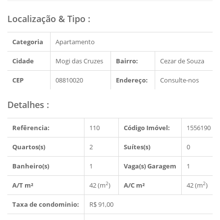
Localização & Tipo
:
Categoria
Apartamento
Cidade
Mogi das Cruzes
Bairro:
Cezar de Souza
CEP
08810020
Endereço:
Consulte-nos
Detalhes
:
Refêrencia:
110
Código Imóvel:
1556190
Quartos(s)
2
Suítes(s)
0
Banheiro(s)
1
Vaga(s) Garagem
1
2
2
A/T m²
42 (m
)
A/C m²
42 (m
)
Taxa de condominio:
R$ 91,00