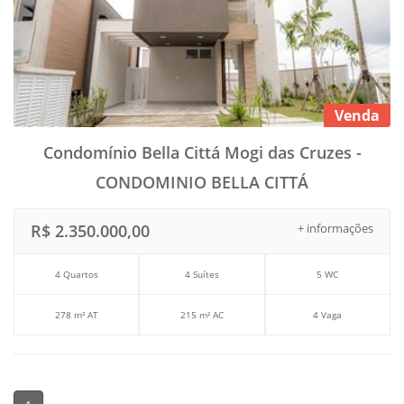
Venda
Condomínio Bella Cittá Mogi das Cruzes -
CONDOMINIO BELLA CITTÁ
R$ 2.350.000,00
+ informações
4 Quartos
4 Suítes
5 WC
278 m² AT
215 m² AC
4 Vaga