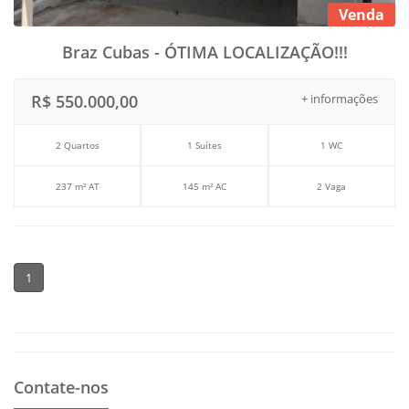
Venda
Braz Cubas - ÓTIMA LOCALIZAÇÃO!!!
R$ 550.000,00
+ informações
2 Quartos
1 Suítes
1 WC
237 m² AT
145 m² AC
2 Vaga
1
Contate-nos