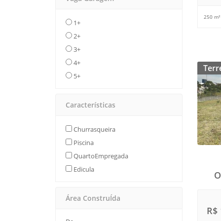
250 m²
1+
2+
3+
4+
Terr
5+
Características
Churrasqueira
Piscina
QuartoEmpregada
Edicula
O
Área ConstruÍda
R$ 