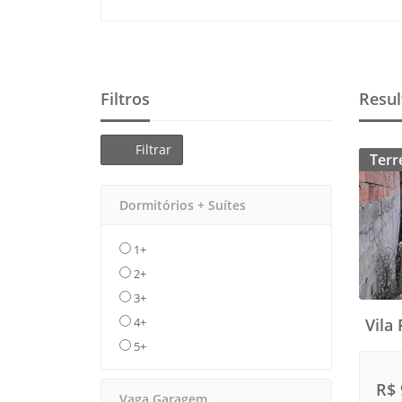
Filtros
Resul
Filtrar
Terr
Dormitórios + Suítes
1+
2+
3+
4+
Vila
5+
R$ 
Vaga Garagem