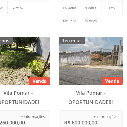
 AT
2 m² AC
1 Quartos
0 Suítes
1 WC
550 m² AT
10 m² AC
enos
Terrenos
Venda
Venda
Vila Pomar -
Vila Pomar -
OPORTUNIDADE!
OPORTUNIDADE!!!
+ informações
+ informações
260.000,00
R$ 600.000,00