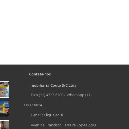
Contate-nos
Imobiliaria Couto S/C Ltda
Fixo (11) 4727-6700 / WhatsApp (11)
99637-0014
E-mail :
Clique aqui
Avenida Francisco Ferreira Lopes 2293