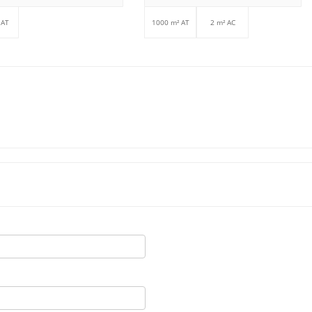
 AT
1000 m² AT
2 m² AC