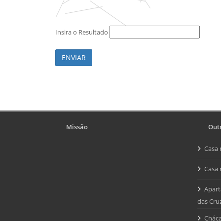
Insira o Resultado
ENVIAR
Missão
Outr
Casa 
Casa 
Apart
das Cru
Cháca