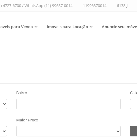
1) 4727-6700 / WhatsApp (11) 99637-0014
11996370014
6138-J
oveis para Venda
Imoveis para Locação
Anuncie seu imóve
Bairro
Cat
Maior Preço