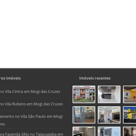
os imóveis
Imóveis recentes
no Vila Cintra em Mogi das Cruzes
no Vila Rubens em Mogi das Cruzes
amento no Vila São Paulo em Mogi
zes
ra Fazenda Sítio no Taiacupeba em