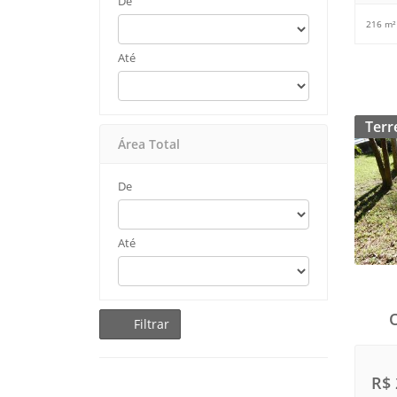
De
216 m²
Até
Terr
Área Total
De
Até
Filtrar
R$ 