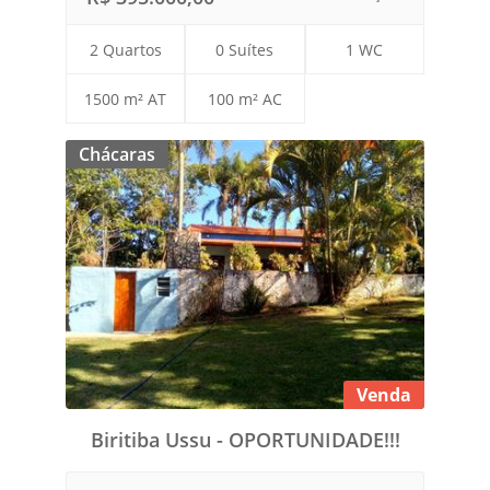
2 Quartos
0 Suítes
1 WC
1500 m² AT
100 m² AC
Chácaras
Venda
Biritiba Ussu - OPORTUNIDADE!!!