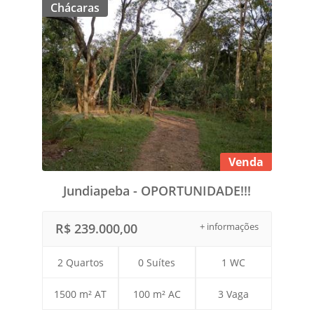
Chácaras
Venda
Jundiapeba - OPORTUNIDADE!!!
R$ 239.000,00
+ informações
2 Quartos
0 Suítes
1 WC
1500 m² AT
100 m² AC
3 Vaga