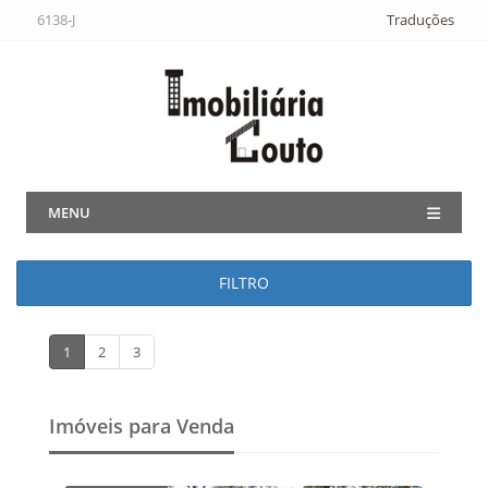
6138-J
Traduções
MENU
FILTRO
1
2
3
Imóveis para Venda