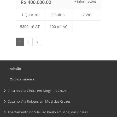
R$ 400.000,00
+ informações
1 Quartos
0 Suítes
2 WC
5800 m² AT
100 m² AC
1
2
3
Missão
Outros imóveis
Casa no Vila Cintra em Mogi das Cruzes
Casa no Vila Rubens em Mogi das Cruzes
Apartamento no Vila São Paulo em Mogi das Cruzes