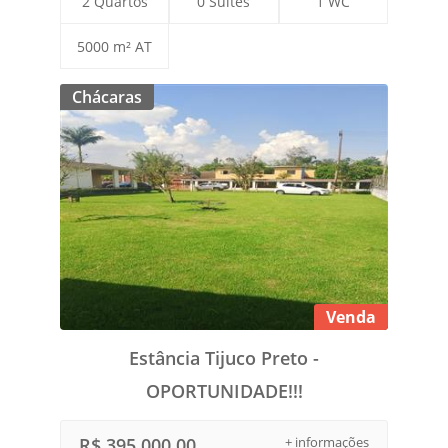
2 Quartos
0 Suítes
1 WC
5000 m² AT
Chácaras
Venda
Estância Tijuco Preto -
OPORTUNIDADE!!!
R$ 395.000,00
+ informações