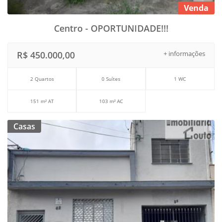
Venda
Centro - OPORTUNIDADE!!!
R$ 450.000,00
+ informações
2 Quartos
0 Suítes
1 WC
151 m² AT
103 m² AC
Casas