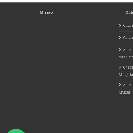
Missão
Outr
Casa 
Casa 
Apart
das Cru
Cháca
Mogi da
Apart
Cruzes