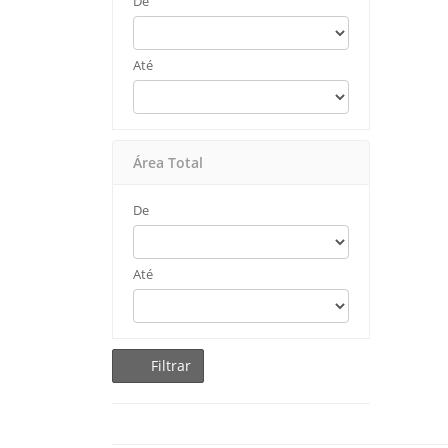
De
Até
Área Total
De
Até
Filtrar