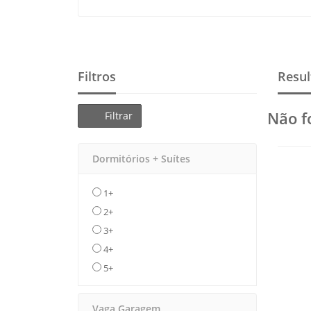
Filtros
Resul
Não f
Filtrar
Dormitórios + Suítes
1+
2+
3+
4+
5+
Vaga Garagem