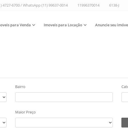
1) 4727-6700 / WhatsApp (11) 99637-0014
11996370014
6138-J
oveis para Venda
Imoveis para Locação
Anuncie seu imóve
Bairro
Cat
Maior Preço