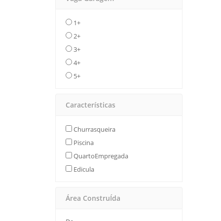
1+
2+
3+
4+
5+
Características
Churrasqueira
Piscina
QuartoEmpregada
Edicula
Área ConstruÍda