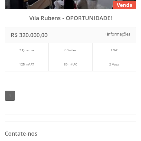
Venda
Vila Rubens - OPORTUNIDADE!
R$ 320.000,00
+ informações
2 Quartos
0 Suítes
1 WC
125 m² AT
80 m² AC
2 Vaga
1
Contate-nos