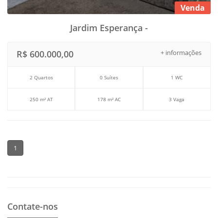
Venda
Jardim Esperança -
R$ 600.000,00
+ informações
2 Quartos
0 Suítes
1 WC
250 m² AT
178 m² AC
3 Vaga
1
Contate-nos