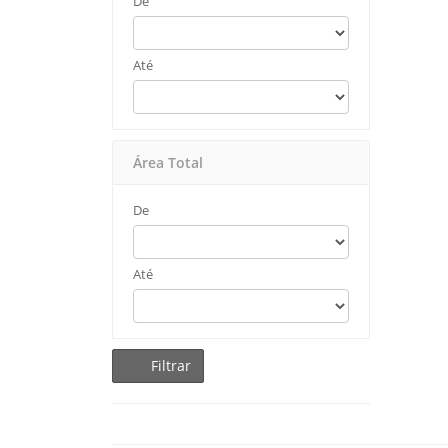
De
Até
Área Total
De
Até
Filtrar