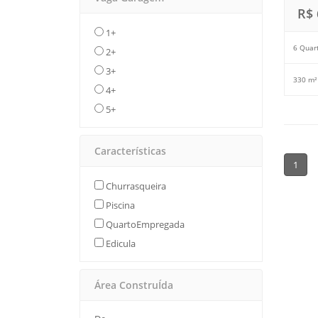
R$ 
1+
6 Quar
2+
3+
330 m²
4+
5+
Características
1
Churrasqueira
Piscina
QuartoEmpregada
Edicula
Área ConstruÍda