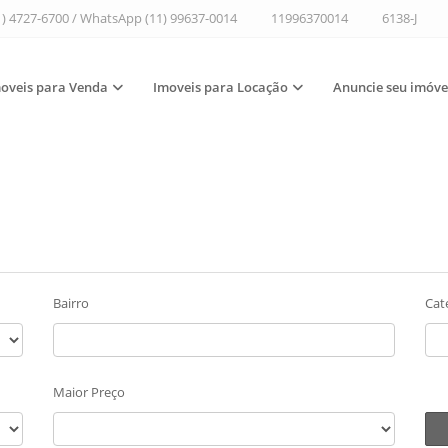
1) 4727-6700 / WhatsApp (11) 99637-0014
11996370014
6138-J
oveis para Venda
Imoveis para Locação
Anuncie seu imóve
Bairro
Cat
Maior Preço