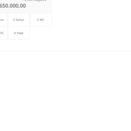
650.000,00
tos
0 Suítes
5 WC
 AC
4 Vaga