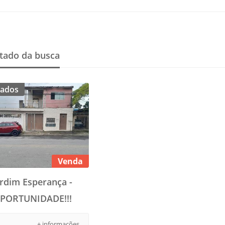
tado da busca
ados
Venda
ardim Esperança -
PORTUNIDADE!!!
+ informações