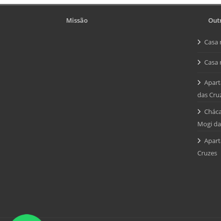
Missão
Outr
Casa 
Casa 
Apart
das Cru
Cháca
Mogi da
Apart
Cruzes