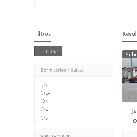
Filtros
Resul
Filtrar
Sobr
Dormitórios + Suítes
1+
2+
3+
4+
J
5+
O
Vaga Garagem